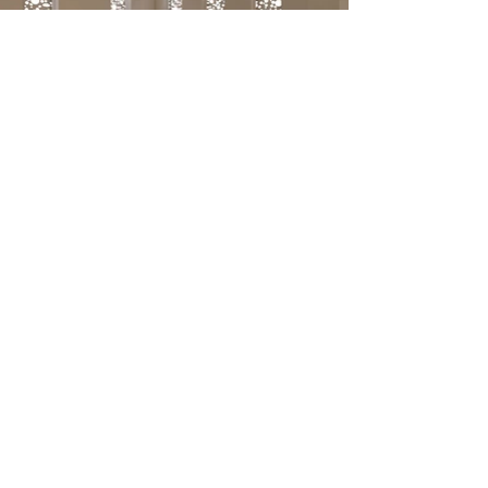
Previous
Next
Ce projet de rénovation a été réalisé par
Cyril Curto Architecte, agence
d’architecture intervenant à Alès, Uzès,
Nîmes et dans l’ensemble du Gard pour
des projets de rénovation, d’extension et
de construction de maisons
contemporaines.
Demander une consultation
Premier échange sans
engagement Réponse sous 48h.