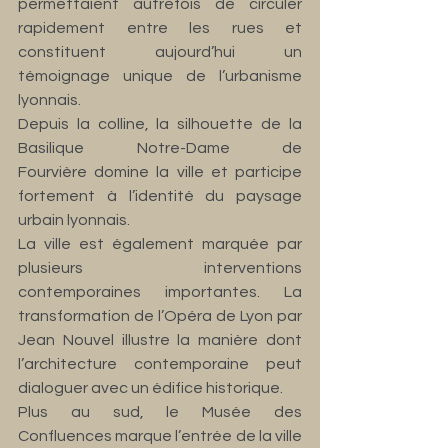
permettaient autrefois de circuler 
rapidement entre les rues et 
constituent aujourd’hui un 
témoignage unique de l’urbanisme 
lyonnais.
Depuis la colline, la silhouette de la 
Basilique Notre-Dame de 
Fourvière domine la ville et participe 
fortement à l’identité du paysage 
urbain lyonnais.
La ville est également marquée par 
plusieurs interventions 
contemporaines importantes. La 
transformation de l’Opéra de Lyon par 
Jean Nouvel illustre la manière dont 
l’architecture contemporaine peut 
dialoguer avec un édifice historique.
Plus au sud, le Musée des 
Confluences marque l’entrée de la ville 