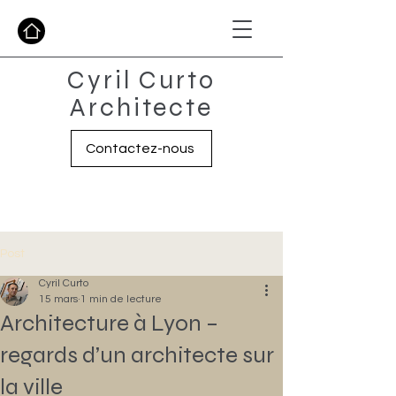
Cyril Curto
Architecte
Contactez-nous
Post
Cyril Curto
15 mars
1 min de lecture
Architecture à Lyon –
regards d’un architecte sur
la ville