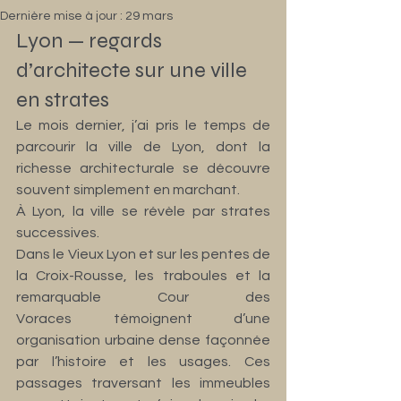
Dernière mise à jour :
29 mars
Lyon — regards 
d’architecte sur une ville 
en strates
Le mois dernier, j’ai pris le temps de 
parcourir la ville de Lyon, dont la 
richesse architecturale se découvre 
souvent simplement en marchant.
À Lyon, la ville se révèle par strates 
successives.
Dans le Vieux Lyon et sur les pentes de 
la Croix-Rousse, les traboules et la 
remarquable Cour des 
Voraces témoignent d’une 
organisation urbaine dense façonnée 
par l’histoire et les usages. Ces 
passages traversant les immeubles 