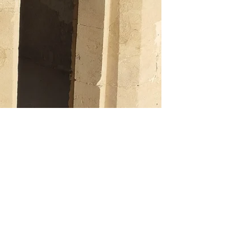
Cyril Curto
10 mai
1 min de lecture
Fenêtres à meneaux en pierre de
taille Détail de chantier près
d’Uzès